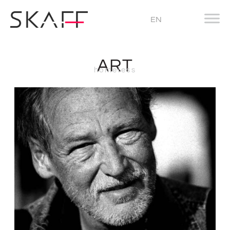
EN
ART
homeless